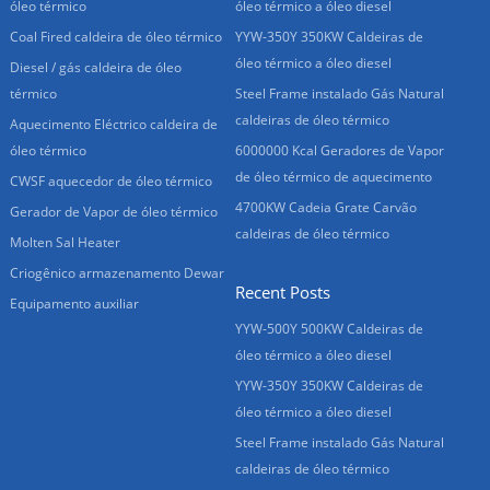
óleo térmico
óleo térmico a óleo diesel
Coal Fired caldeira de óleo térmico
YYW-350Y 350KW Caldeiras de
óleo térmico a óleo diesel
Diesel / gás caldeira de óleo
térmico
Steel Frame instalado Gás Natural
caldeiras de óleo térmico
Aquecimento Eléctrico caldeira de
óleo térmico
6000000 Kcal Geradores de Vapor
de óleo térmico de aquecimento
CWSF aquecedor de óleo térmico
4700KW Cadeia Grate Carvão
Gerador de Vapor de óleo térmico
caldeiras de óleo térmico
Molten Sal Heater
Criogênico armazenamento Dewar
Recent Posts
Equipamento auxiliar
YYW-500Y 500KW Caldeiras de
óleo térmico a óleo diesel
YYW-350Y 350KW Caldeiras de
óleo térmico a óleo diesel
Steel Frame instalado Gás Natural
caldeiras de óleo térmico