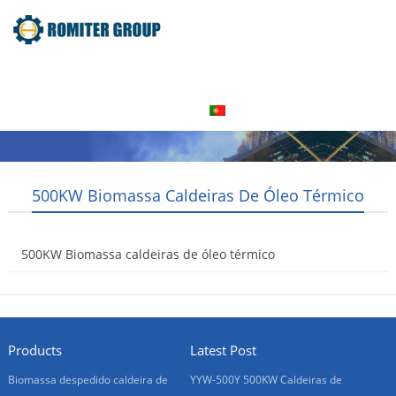
Home
Produto
Sobre nós
Visita à fábrica
Entre Em Contato Conosco
Português
500KW Biomassa Caldeiras De Óleo Térmico
500KW Biomassa caldeiras de óleo térmico
2016-08-06
Products
Latest Post
Biomassa despedido caldeira de
YYW-500Y 500KW Caldeiras de