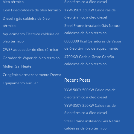
óleo térmico
óleo térmico a óleo diesel
Coal Fired caldeira de óleo térmico
YYW-350Y 350KW Caldeiras de
óleo térmico a óleo diesel
Diesel / gás caldeira de óleo
térmico
Steel Frame instalado Gás Natural
caldeiras de óleo térmico
Aquecimento Eléctrico caldeira de
óleo térmico
6000000 Kcal Geradores de Vapor
de óleo térmico de aquecimento
CWSF aquecedor de óleo térmico
4700KW Cadeia Grate Carvão
Gerador de Vapor de óleo térmico
caldeiras de óleo térmico
Molten Sal Heater
Criogênico armazenamento Dewar
Recent Posts
Equipamento auxiliar
YYW-500Y 500KW Caldeiras de
óleo térmico a óleo diesel
YYW-350Y 350KW Caldeiras de
óleo térmico a óleo diesel
Steel Frame instalado Gás Natural
caldeiras de óleo térmico