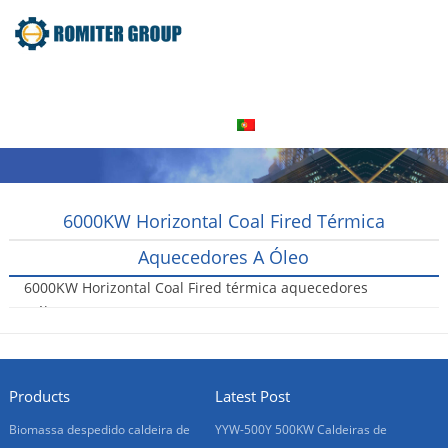
Home
Produto
Sobre nós
Visita à fábrica
Entre Em Contato Conosco
Português
6000KW Horizontal Coal Fired Térmica
Aquecedores A Óleo
6000KW Horizontal Coal Fired térmica aquecedores
a óleo
2016-08-05
Products
Latest Post
Biomassa despedido caldeira de
YYW-500Y 500KW Caldeiras de