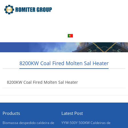
Home
Produto
Sobre nós
Visita à fábrica
Entre Em Contato Conosco
Português
8200KW Coal Fired Molten Sal Heater
8200KW Coal Fired Molten Sal Heater
2016-08-06
Products
Latest Post
Biomassa despedido caldeira de
YYW-500Y 500KW Caldeiras de