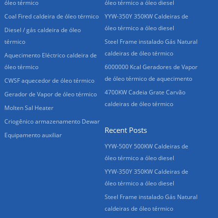
óleo térmico
óleo térmico a óleo diesel
Coal Fired caldeira de óleo térmico
YYW-350Y 350KW Caldeiras de
óleo térmico a óleo diesel
Diesel / gás caldeira de óleo
térmico
Steel Frame instalado Gás Natural
caldeiras de óleo térmico
Aquecimento Eléctrico caldeira de
óleo térmico
6000000 Kcal Geradores de Vapor
de óleo térmico de aquecimento
CWSF aquecedor de óleo térmico
4700KW Cadeia Grate Carvão
Gerador de Vapor de óleo térmico
caldeiras de óleo térmico
Molten Sal Heater
Criogênico armazenamento Dewar
Recent Posts
Equipamento auxiliar
YYW-500Y 500KW Caldeiras de
óleo térmico a óleo diesel
YYW-350Y 350KW Caldeiras de
óleo térmico a óleo diesel
Steel Frame instalado Gás Natural
caldeiras de óleo térmico