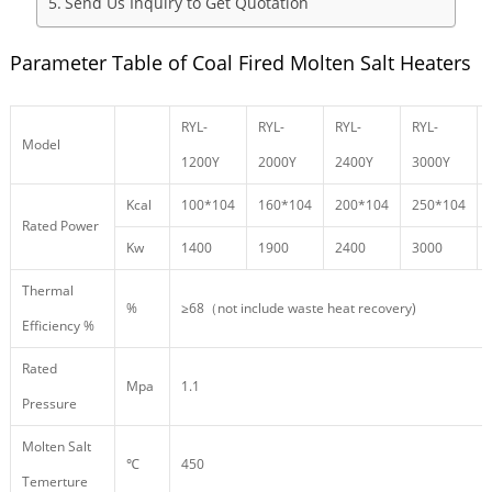
Send Us Inquiry to Get Quotation
Parameter Table of Coal Fired Molten Salt Heaters
RYL-
RYL-
RYL-
RYL-
Model
1200Y
2000Y
2400Y
3000Y
Kcal
100*104
160*104
200*104
250*104
Rated Power
Kw
1400
1900
2400
3000
Thermal
%
≥68（not include waste heat recovery)
Efficiency %
Rated
Mpa
1.1
Pressure
Molten Salt
℃
450
Temerture