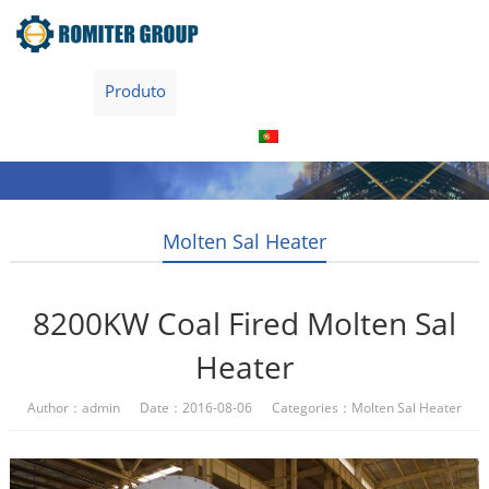
Home
Produto
Sobre nós
Visita à fábrica
Entre Em Contato Conosco
Português
Molten Sal Heater
8200KW Coal Fired Molten Sal
Heater
Author：admin Date：2016-08-06 Categories：
Molten Sal Heater