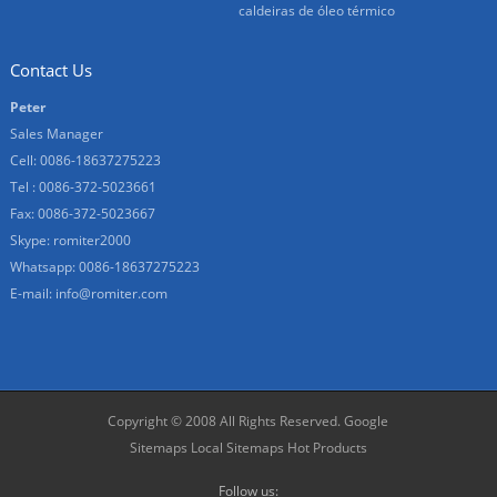
caldeiras de óleo térmico
Contact Us
Peter
Sales Manager
Cell: 0086-18637275223
Tel : 0086-372-5023661
Fax: 0086-372-5023667
Skype:
romiter2000
Whatsapp:
0086-18637275223
E-mail:
info@romiter.com
Copyright © 2008 All Rights Reserved.
Google
Sitemaps
Local Sitemaps
Hot Products
Follow us: