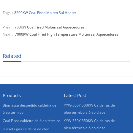
Tags：
8200KW Coal Fired Molten Sal Heater
Prev：
700KW Coal Fired Molten sal Aquecedores
Next：
7000KW Coal Fired High Temperature Molten sal Aquecedores
Related
Products
Latest Post
Biomassa despedido caldeira de
YYW-500Y 500KW Caldeiras de
óleo térmico
óleo térmico a óleo diesel
Coal Fired caldeira de óleo térmico
YYW-350Y 350KW Caldeiras de
óleo térmico a óleo diesel
Diesel / gás caldeira de óleo