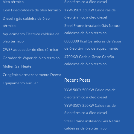
óleo térmico
óleo térmico a óleo diesel
Coal Fired caldeira de óleo térmico
YYW-350Y 350KW Caldeiras de
óleo térmico a óleo diesel
Diesel / gás caldeira de óleo
térmico
Steel Frame instalado Gás Natural
caldeiras de óleo térmico
Aquecimento Eléctrico caldeira de
óleo térmico
6000000 Kcal Geradores de Vapor
de óleo térmico de aquecimento
CWSF aquecedor de óleo térmico
4700KW Cadeia Grate Carvão
Gerador de Vapor de óleo térmico
caldeiras de óleo térmico
Molten Sal Heater
Criogênico armazenamento Dewar
Recent Posts
Equipamento auxiliar
YYW-500Y 500KW Caldeiras de
óleo térmico a óleo diesel
YYW-350Y 350KW Caldeiras de
óleo térmico a óleo diesel
Steel Frame instalado Gás Natural
caldeiras de óleo térmico