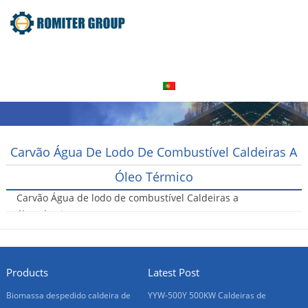
Home
Produto
Sobre nós
Visita à fábrica
Entre Em Contato Conosco
Português
Carvão Água De Lodo De Combustível Caldeiras A
Óleo Térmico
Carvão Água de lodo de combustível Caldeiras a
óleo térmico
2016-08-05
Products
Latest Post
Biomassa despedido caldeira de
YYW-500Y 500KW Caldeiras de