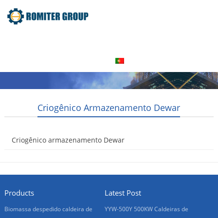
Home
Produto
Sobre nós
Visita à fábrica
Entre Em Contato Conosco
Português
Criogênico Armazenamento Dewar
Criogênico armazenamento Dewar
2016-08-06
Products
Latest Post
Biomassa despedido caldeira de
YYW-500Y 500KW Caldeiras de