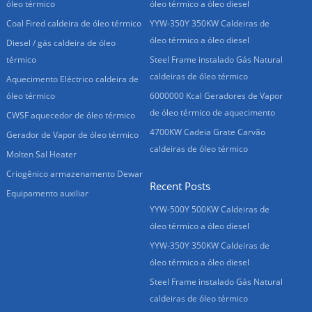
óleo térmico
óleo térmico a óleo diesel
Coal Fired caldeira de óleo térmico
YYW-350Y 350KW Caldeiras de
óleo térmico a óleo diesel
Diesel / gás caldeira de óleo
térmico
Steel Frame instalado Gás Natural
caldeiras de óleo térmico
Aquecimento Eléctrico caldeira de
óleo térmico
6000000 Kcal Geradores de Vapor
de óleo térmico de aquecimento
CWSF aquecedor de óleo térmico
4700KW Cadeia Grate Carvão
Gerador de Vapor de óleo térmico
caldeiras de óleo térmico
Molten Sal Heater
Criogênico armazenamento Dewar
Recent Posts
Equipamento auxiliar
YYW-500Y 500KW Caldeiras de
óleo térmico a óleo diesel
YYW-350Y 350KW Caldeiras de
óleo térmico a óleo diesel
Steel Frame instalado Gás Natural
caldeiras de óleo térmico