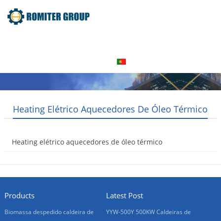
Home
Produto
Sobre nós
Visita à fábrica
Entre Em Contato Conosco
Português
Heating Elétrico Aquecedores De Óleo Térmico
Heating elétrico aquecedores de óleo térmico
2016-08-06
Products
Latest Post
Biomassa despedido caldeira de
YYW-500Y 500KW Caldeiras de