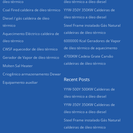
óleo térmico
óleo térmico a óleo diesel
Coal Fired caldeira de óleo térmico
YYW-350Y 350KW Caldeiras de
óleo térmico a óleo diesel
Diesel / gás caldeira de óleo
térmico
Steel Frame instalado Gás Natural
caldeiras de óleo térmico
Aquecimento Eléctrico caldeira de
óleo térmico
6000000 Kcal Geradores de Vapor
de óleo térmico de aquecimento
CWSF aquecedor de óleo térmico
4700KW Cadeia Grate Carvão
Gerador de Vapor de óleo térmico
caldeiras de óleo térmico
Molten Sal Heater
Criogênico armazenamento Dewar
Recent Posts
Equipamento auxiliar
YYW-500Y 500KW Caldeiras de
óleo térmico a óleo diesel
YYW-350Y 350KW Caldeiras de
óleo térmico a óleo diesel
Steel Frame instalado Gás Natural
caldeiras de óleo térmico