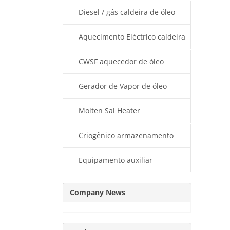
térmico
Diesel / gás caldeira de óleo
térmico
Aquecimento Eléctrico caldeira
de óleo térmico
CWSF aquecedor de óleo
térmico
Gerador de Vapor de óleo
térmico
Molten Sal Heater
Criogênico armazenamento
Dewar
Equipamento auxiliar
Company News