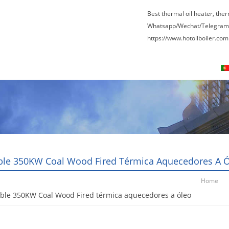
Best thermal oil heater, the
Whatsapp/Wechat/Telegram
https://www.hotoilboiler.com
Visita à fábrica
Entre Em Contato Conosco
le 350KW Coal Wood Fired Térmica Aquecedores A 
Home
ble 350KW Coal Wood Fired térmica aquecedores a óleo