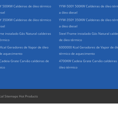
 500KW Caldeiras de óleo térmico
YYW-500Y 500KW Caldeiras de óleo tér
esel
a óleo diesel
 350KW Caldeiras de óleo térmico
YYW-350Y 350KW Caldeiras de óleo tér
esel
a óleo diesel
ame instalado Gás Natural caldeiras
Steel Frame instalado Gás Natural calde
térmico
de óleo térmico
Kcal Geradores de Vapor de óleo
6000000 Kcal Geradores de Vapor de ól
de aquecimento
térmico de aquecimento
adeia Grate Carvão caldeiras de
4700KW Cadeia Grate Carvão caldeiras
mico
óleo térmico
cal Sitemaps
Hot Products