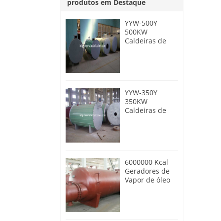
produtos em Destaque
YYW-500Y
500KW
Caldeiras de
óleo térmico a
óleo diesel
YYW-350Y
350KW
Caldeiras de
óleo térmico a
óleo diesel
6000000 Kcal
Geradores de
Vapor de óleo
térmico de
aquecimento