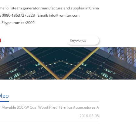
rmal oil steam generator manufacture and supplier in China
: 0086-18637275223
Email:
info@romiter.com
Skype: romiter2000
Português
Óleo
Movable 350KW Coal Wood Fired Térmica Aquecedores A
2016-08-05
Óleo