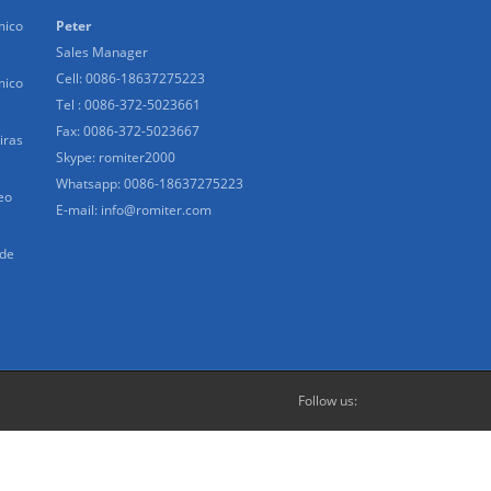
mico
Peter
Sales Manager
Cell: 0086-18637275223
mico
Tel : 0086-372-5023661
Fax: 0086-372-5023667
iras
Skype:
romiter2000
Whatsapp:
0086-18637275223
eo
E-mail:
info@romiter.com
 de
Follow us: