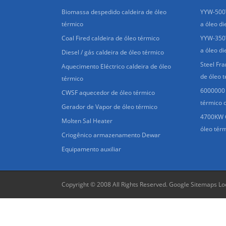
Biomassa despedido caldeira de óleo
YYW-500Y
térmico
a óleo di
Coal Fired caldeira de óleo térmico
YYW-350Y
a óleo di
Diesel / gás caldeira de óleo térmico
Steel Fr
Aquecimento Eléctrico caldeira de óleo
de óleo 
térmico
6000000 
CWSF aquecedor de óleo térmico
térmico 
Gerador de Vapor de óleo térmico
4700KW C
Molten Sal Heater
óleo tér
Criogênico armazenamento Dewar
Equipamento auxiliar
Copyright © 2008 All Rights Reserved.
Google Sitemaps
Lo