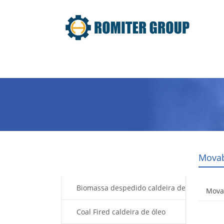
Home
Produto
Sobre nós
Movab
Products
Biomassa despedido caldeira de
Mova
óleo térmico
Coal Fired caldeira de óleo