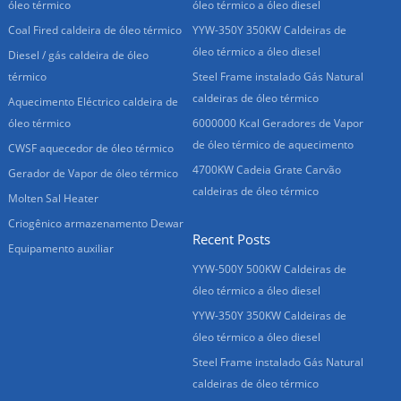
óleo térmico
óleo térmico a óleo diesel
Coal Fired caldeira de óleo térmico
YYW-350Y 350KW Caldeiras de
óleo térmico a óleo diesel
Diesel / gás caldeira de óleo
térmico
Steel Frame instalado Gás Natural
caldeiras de óleo térmico
Aquecimento Eléctrico caldeira de
óleo térmico
6000000 Kcal Geradores de Vapor
de óleo térmico de aquecimento
CWSF aquecedor de óleo térmico
4700KW Cadeia Grate Carvão
Gerador de Vapor de óleo térmico
caldeiras de óleo térmico
Molten Sal Heater
Criogênico armazenamento Dewar
Recent Posts
Equipamento auxiliar
YYW-500Y 500KW Caldeiras de
óleo térmico a óleo diesel
YYW-350Y 350KW Caldeiras de
óleo térmico a óleo diesel
Steel Frame instalado Gás Natural
caldeiras de óleo térmico