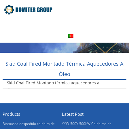
Home
Produto
Sobre nós
Visita à fábrica
Entre Em Contato Conosco
Português
Skid Coal Fired Montado Térmica Aquecedores A
Óleo
Skid Coal Fired Montado térmica aquecedores a
óleo
2016-08-06
Products
Latest Post
Biomassa despedido caldeira de
YYW-500Y 500KW Caldeiras de