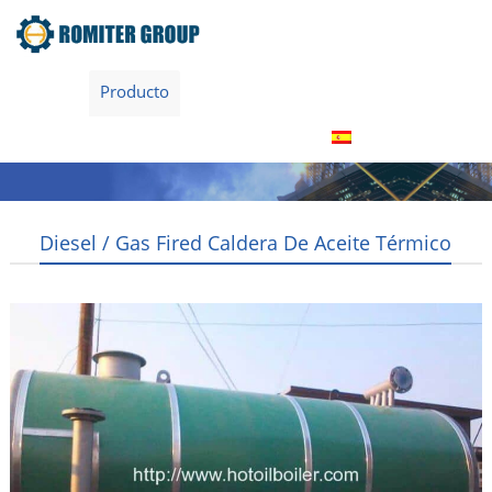
Inicio
Producto
Acerca de nosotros
Tour por la fábrica
Contáctenos
Español
Diesel / Gas Fired Caldera De Aceite Térmico