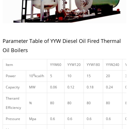
Parameter Table of YYW Diesel Oil Fired Thermal
Oil Boilers
Item
YYW60
YYW120
YYW180
YYW240
Y
4
Power
10
kcal/h
5
10
15
20
3
Capacity
MW
0.06
0.12
0.18
0.24
0.
Theraml
%
80
80
80
80
8
Efficiency
Pressure
Mpa
0.6
0.6
0.6
0.6
0.