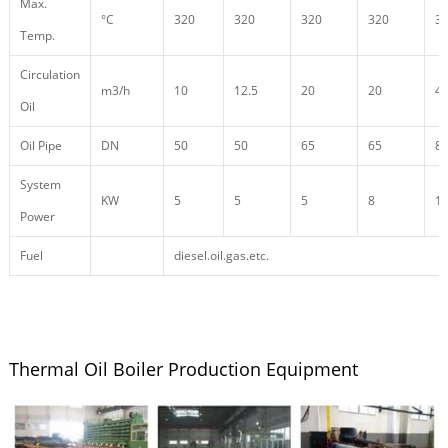
Max.
°C
320
320
320
320
3
Temp.
Circulation
m3/h
10
12.5
20
20
4
Oil
Oil Pipe
DN
50
50
65
65
8
System
KW
5
5
5
8
1
Power
Fuel
diesel.oil.gas.etc.
Thermal Oil Boiler Production Equipment