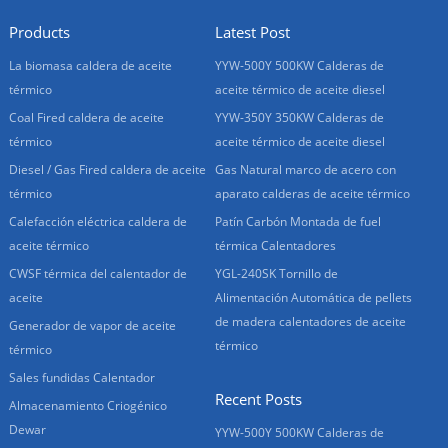
Products
Latest Post
La biomasa caldera de aceite
YYW-500Y 500KW Calderas de
térmico
aceite térmico de aceite diesel
Coal Fired caldera de aceite
YYW-350Y 350KW Calderas de
térmico
aceite térmico de aceite diesel
Diesel / Gas Fired caldera de aceite
Gas Natural marco de acero con
térmico
aparato calderas de aceite térmico
Calefacción eléctrica caldera de
Patín Carbón Montada de fuel
aceite térmico
térmica Calentadores
CWSF térmica del calentador de
YGL-240SK Tornillo de
aceite
Alimentación Automática de pellets
de madera calentadores de aceite
Generador de vapor de aceite
térmico
térmico
Sales fundidas Calentador
Recent Posts
Almacenamiento Criogénico
Dewar
YYW-500Y 500KW Calderas de