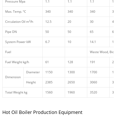
Pressure Mpa
1.1
1.1
1.1
1.
Max. Temp. °C
340
340
340
34
3
Circulation Oil m
/h
12.5
20
30
40
Pipe DN
50
50
65
65
System Power kW
6.7
10
14.1
14
Fuel
Waste Wood, Bio
Fuel Weight kg/h
61
128
191
26
Diameter
1150
1300
1700
17
Dimension
Height
2385
2650
3060
34
Total Weight kg
1560
1960
3520
38
Hot Oil Boiler Production Equipment