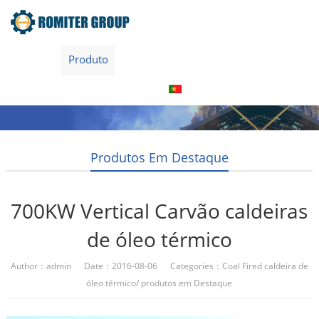
Home
Produto
Sobre nós
Visita à fábrica
Entre Em Contato Conosco
Português
Produtos Em Destaque
700KW Vertical Carvão caldeiras
de óleo térmico
Author：admin Date：2016-08-06 Categories：
Coal Fired caldeira de
óleo térmico
/
produtos em Destaque