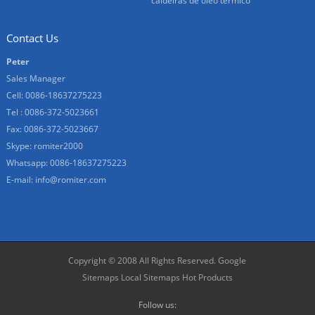
caldeiras de óleo térmico
Contact Us
Peter
Sales Manager
Cell: 0086-18637275223
Tel : 0086-372-5023661
Fax: 0086-372-5023667
Skype:
romiter2000
Whatsapp:
0086-18637275223
E-mail:
info@romiter.com
Copyright © 2008 All Rights Reserved.
Google
Sitemaps
Local Sitemaps
Hot Products
Follow us: