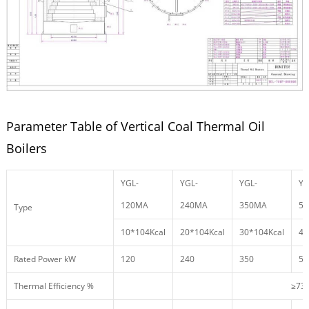
Parameter Table of Vertical Coal Thermal Oil
Boilers
YGL-
YGL-
YGL-
YG
120MA
240MA
350MA
5
Type
10*104Kcal
20*104Kcal
30*104Kcal
40
Rated Power kW
120
240
350
50
Thermal Efficiency %
≥73