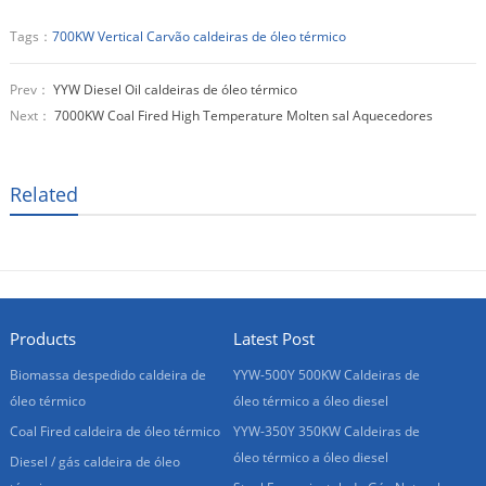
Tags：
700KW Vertical Carvão caldeiras de óleo térmico
Prev：
YYW Diesel Oil caldeiras de óleo térmico
Next：
7000KW Coal Fired High Temperature Molten sal Aquecedores
Related
Products
Latest Post
Biomassa despedido caldeira de
YYW-500Y 500KW Caldeiras de
óleo térmico
óleo térmico a óleo diesel
Coal Fired caldeira de óleo térmico
YYW-350Y 350KW Caldeiras de
óleo térmico a óleo diesel
Diesel / gás caldeira de óleo