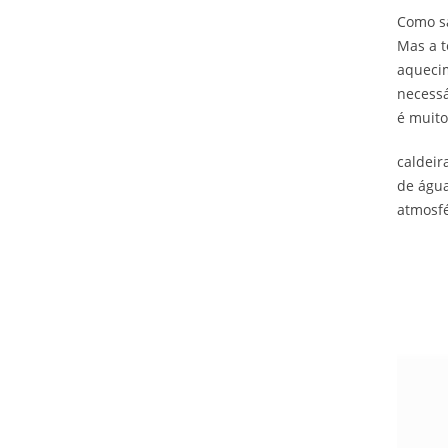
Como sa
Mas a t
aquecim
necessá
é muito
caldeir
de água
atmosfé