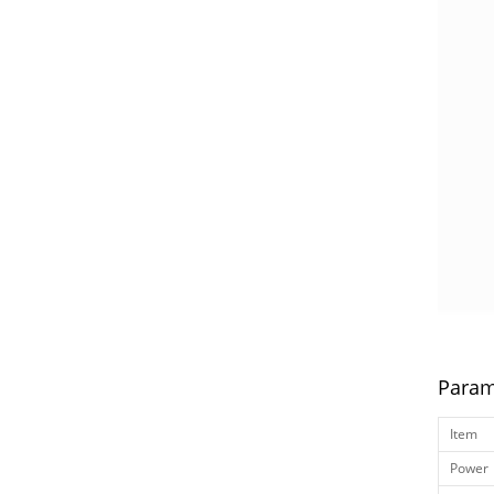
Param
Item
Power