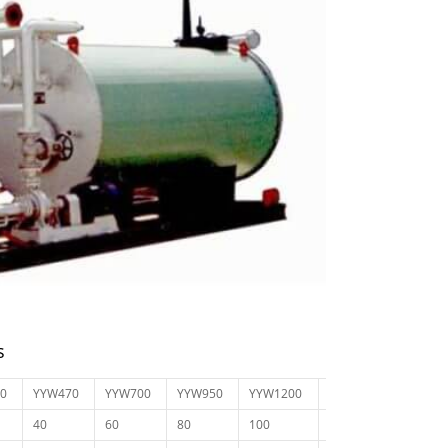
s
0
YYW470
YYW700
YYW950
YYW1200
YYW1400
40
60
80
100
120