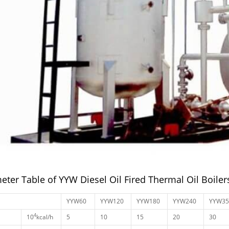
eter Table of YYW Diesel Oil Fired Thermal Oil Boiler
YYW60
YYW120
YYW180
YYW240
YYW35
4
10
kcal/h
5
10
15
20
30