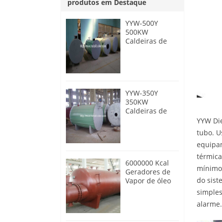
produtos em Destaque
YYW-500Y
500KW
Caldeiras de
óleo térmico a
óleo diesel
YYW-350Y
350KW
Caldeiras de
óleo térmico a
YYW Die
óleo diesel
tubo. U
equipam
térmica
6000000 Kcal
mínimo.
Geradores de
do sist
Vapor de óleo
térmico de
simples
aquecimento
alarme.