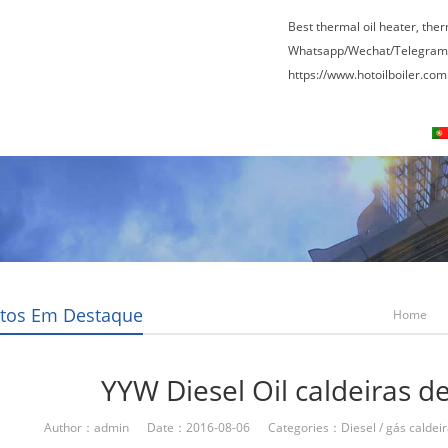
Best thermal oil heater, the
Whatsapp/Wechat/Telegram
https://www.hotoilboiler.com
Visita à fábrica
Entre Em Contato Conosco
tos Em Destaque
Home
YYW Diesel Oil caldeiras d
Author：admin Date：2016-08-06 Categories：
Diesel / gás caldei