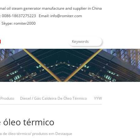
rmal oil steam generator manufacture and supplier in China
: 0086-18637275223
Email:
info@romiter.com
Skype: romiter2000
Português
Produto
Diesel / Gás Caldeira De Óleo Térmico
YYW
Diesel Oil Caldeiras De Óleo Térmico
e óleo térmico
ra de óleo térmico
/
produtos em Destaque