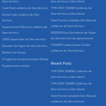
óleo térmico
óleo térmico a óleo diesel
Coal Fired caldeira de óleo térmico
YYW-350Y 350KW Caldeiras de
óleo térmico a óleo diesel
Diesel / gás caldeira de óleo
térmico
Steel Frame instalado Gás Natural
caldeiras de óleo térmico
Aquecimento Eléctrico caldeira de
óleo térmico
6000000 Kcal Geradores de Vapor
de óleo térmico de aquecimento
CWSF aquecedor de óleo térmico
4700KW Cadeia Grate Carvão
Gerador de Vapor de óleo térmico
caldeiras de óleo térmico
Molten Sal Heater
Criogênico armazenamento Dewar
Recent Posts
Equipamento auxiliar
YYW-500Y 500KW Caldeiras de
óleo térmico a óleo diesel
YYW-350Y 350KW Caldeiras de
óleo térmico a óleo diesel
Steel Frame instalado Gás Natural
caldeiras de óleo térmico