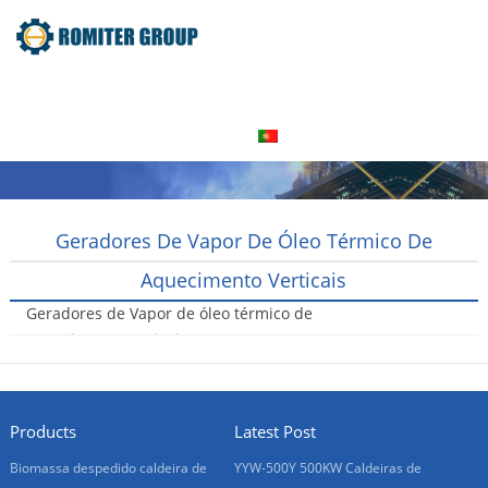
Home
Produto
Sobre nós
Visita à fábrica
Entre Em Contato Conosco
Português
Geradores De Vapor De Óleo Térmico De
Aquecimento Verticais
Geradores de Vapor de óleo térmico de
aquecimento verticais
2016-08-06
Products
Latest Post
Biomassa despedido caldeira de
YYW-500Y 500KW Caldeiras de